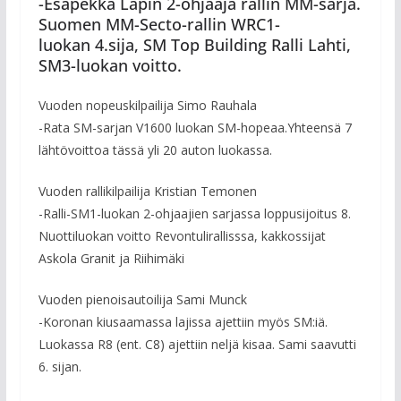
-Esapekka Lapin 2-ohjaaja rallin MM-sarja.
Suomen MM-Secto-rallin WRC1-
luokan 4.sija, SM Top Building Ralli Lahti,
SM3-luokan voitto.
Vuoden nopeuskilpailija Simo Rauhala
-Rata SM-sarjan V1600 luokan SM-hopeaa.Yhteensä 7
lähtövoittoa tässä yli 20 auton luokassa.
Vuoden rallikilpailija Kristian Temonen
-Ralli-SM1-luokan 2-ohjaajien sarjassa loppusijoitus 8.
Nuottiluokan voitto Revontulirallisssa, kakkossijat
Askola Granit ja Riihimäki
Vuoden pienoisautoilija Sami Munck
-Koronan kiusaamassa lajissa ajettiin myös SM:iä.
Luokassa R8 (ent. C8) ajettiin neljä kisaa. Sami saavutti
6. sijan.