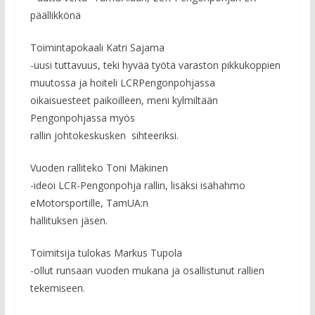
päällikkönä
Toimintapokaali Katri Sajama
-uusi tuttavuus, teki hyvää työtä varaston pikkukoppien
muutossa ja hoiteli LCRPengonpohjassa
oikaisuesteet paikoilleen, meni kylmiltään
Pengonpohjassa myös
rallin johtokeskusken sihteeriksi.
Vuoden ralliteko Toni Mäkinen
-ideoi LCR-Pengonpohja rallin, lisäksi isähahmo
eMotorsportille, TamUA:n
hallituksen jäsen.
Toimitsija tulokas Markus Tupola
-ollut runsaan vuoden mukana ja osallistunut rallien
tekemiseen.