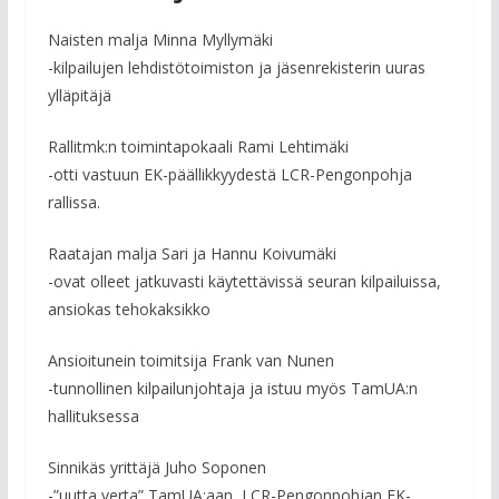
Naisten malja Minna Myllymäki
-kilpailujen lehdistötoimiston ja jäsenrekisterin uuras
ylläpitäjä
Rallitmk:n toimintapokaali Rami Lehtimäki
-otti vastuun EK-päällikkyydestä LCR-Pengonpohja
rallissa.
Raatajan malja Sari ja Hannu Koivumäki
-ovat olleet jatkuvasti käytettävissä seuran kilpailuissa,
ansiokas tehokaksikko
Ansioitunein toimitsija Frank van Nunen
-tunnollinen kilpailunjohtaja ja istuu myös TamUA:n
hallituksessa
Sinnikäs yrittäjä Juho Soponen
-”uutta verta” TamUA:aan, LCR-Pengonpohjan EK-