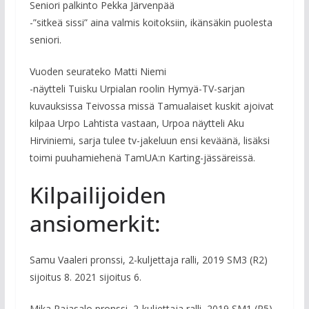
Seniori palkinto Pekka Järvenpää
-”sitkeä sissi” aina valmis koitoksiin, ikänsäkin puolesta
seniori.
Vuoden seurateko Matti Niemi
-näytteli Tuisku Urpialan roolin Hymyä-TV-sarjan
kuvauksissa Teivossa missä Tamualaiset kuskit ajoivat
kilpaa Urpo Lahtista vastaan, Urpoa näytteli Aku
Hirviniemi, sarja tulee tv-jakeluun ensi keväänä, lisäksi
toimi puuhamiehenä TamUA:n Karting-jässäreissä.
Kilpailijoiden
ansiomerkit:
Samu Vaaleri pronssi, 2-kuljettaja ralli, 2019 SM3 (R2)
sijoitus 8. 2021 sijoitus 6.
Mika Rajasalo pronssi, 2-kuljettaja ralli, 2019 SM1 (R5)