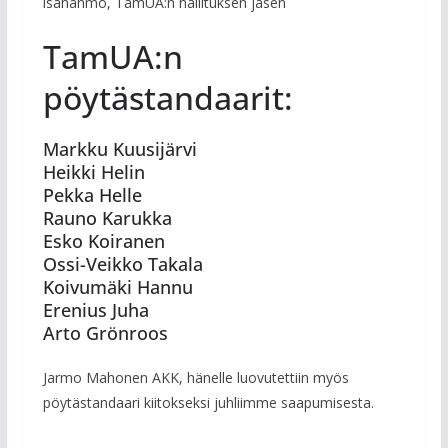
isähahmo, TamUA:n hallituksen jäsen
TamUA:n
pöytästandaarit:
Markku Kuusijärvi
Heikki Helin
Pekka Helle
Rauno Karukka
Esko Koiranen
Ossi-Veikko Takala
Koivumäki Hannu
Erenius Juha
Arto Grönroos
Jarmo Mahonen AKK, hänelle luovutettiin myös
pöytästandaari kiitokseksi juhliimme saapumisesta.