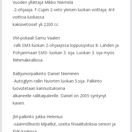
Vuoden yllättäjä Mikko Niemelä
-2-ohjaaja. F-Cupin 2-veto yleisen luokan voittaja; 4/4
voittoa luokassa
kaksivetoiset yli 2200 cc.
VM-pokaali Samu Vaaleri
-ralli SM3-luokan 2-ohjaajissa loppusijoitus 8. Lahden ja
Pohjanmaan SM3- luokan 3. sija. Luokan 3. sija myös
Riihimäkirallissa.
Rallijuniorpalkinto Daniel Nieminen
-Autoglym-rallin Nuorten luokan 5.sija. Palkinto
luovutetaan kannustuksena
alkaneelle rallitaipaleelle. Daniel on 2005 syntynyt
kaveri.
JM-palkinto Jukka Helenius
-säännöllisesti kilpaillut, useita finaalituloksia seniori ja
EVK-luokissa