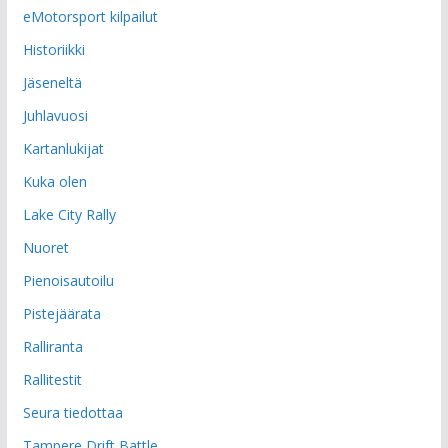
eMotorsport kilpailut
Historiikki
Jäseneltä
Juhlavuosi
Kartanlukijat
Kuka olen
Lake City Rally
Nuoret
Pienoisautoilu
Pistejäärata
Ralliranta
Rallitestit
Seura tiedottaa
Tampere Drift Battle