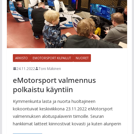
ARKISTO
EMOTORSPORT KILPAILUT
NUORET
24.11.2022
Toni Mäkinen
eMotorsport valmennus
polkaistu käyntiin
Kymmenkunta lasta ja nuorta huoltajineen
kokoontuivat keskiviikkona 23.11.2022 eMotorsport
valmennuksen aloituspalaverin tiimoille. Seuran
hankkimat laitteet kiinnostivat kovasti ja kuten alunperin