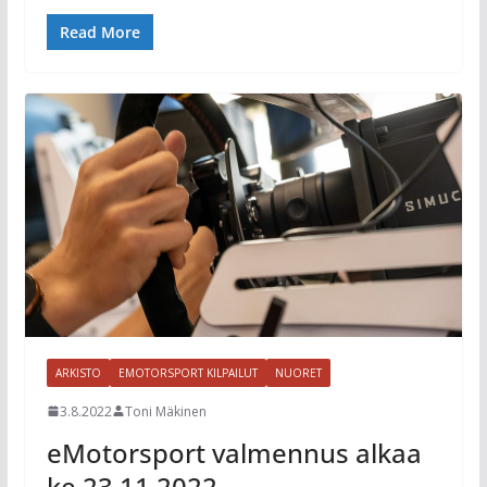
Read More
ARKISTO
EMOTORSPORT KILPAILUT
NUORET
3.8.2022
Toni Mäkinen
eMotorsport valmennus alkaa
ke 23.11.2022