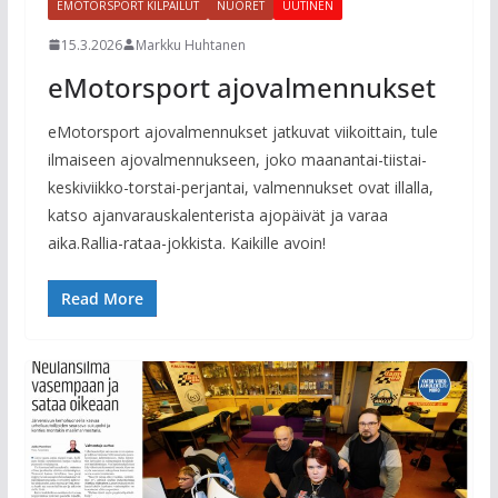
EMOTORSPORT KILPAILUT
NUORET
UUTINEN
15.3.2026
Markku Huhtanen
eMotorsport ajovalmennukset
eMotorsport ajovalmennukset jatkuvat viikoittain, tule
ilmaiseen ajovalmennukseen, joko maanantai-tiistai-
keskiviikko-torstai-perjantai, valmennukset ovat illalla,
katso ajanvarauskalenterista ajopäivät ja varaa
aika.Rallia-rataa-jokkista. Kaikille avoin!
Read More