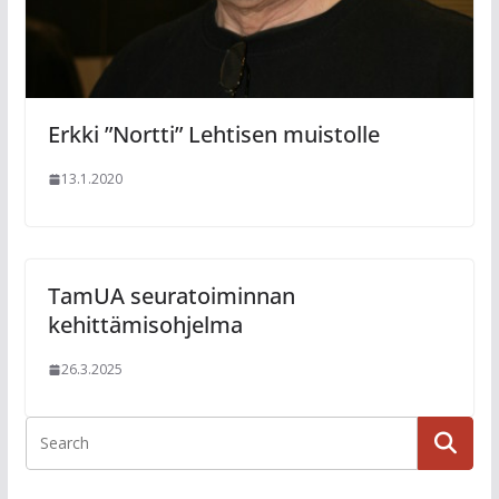
Erkki ”Nortti” Lehtisen muistolle
13.1.2020
TamUA seuratoiminnan
kehittämisohjelma
26.3.2025