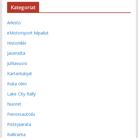
Kategoriat
Arkisto
eMotorsport kilpailut
Historiikki
Jäseneltä
Juhlavuosi
Kartanlukijat
Kuka olen
Lake City Rally
Nuoret
Pienoisautoilu
Pistejäärata
Ralliranta