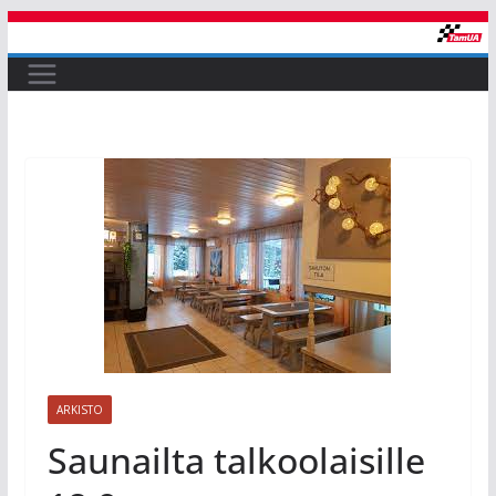
Skip
to
content
ARKISTO
Saunailta talkoolaisille