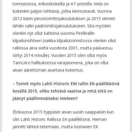
toimistoissa, erikoiskokeilla ja AT-pisteillä. Vielä on
kuitenkin paljon tehtäviä, jotka kiinnostavat. Vuonna
2012 kävin perustoimitsijakoulutuksen ja 2015 viimein
lähdin rallin päätoimitsijakoulutukseen. Sitä myöden
olenkin nyt ollut kahtena vuonna Pirellirallin
kilpailunsihteeri (vaikka kilpailutoimistossa olenkin ollut
ralleissa aina sieltä vuodesta 2001, mutta päävastuu
siirtyi 2014 minulle). Vuoden 2015 olen ollut myös
TamUA:n hallituksessa varajäsenenä, joka on ollut
aivan äärettömän avartava kokemus.
– Toimit myös Lahti Historic EM rallin EK-päällikkönä
kesällä 2015, oliko tehtävä vaativa ja mitä siitä on
jäänyt päällimmäiseksi mieleen?
Elokuussa 2015 hyppäsin aivan uusiin saappaisiin kun
olin Lahti Historic Rallissa EK-päällikkönä. Hieman
jännitti lähteä tekemään, mutta loistavien EK