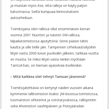
ja muistan myös itse, että ralleja on käyty paljon
katsomassa. Sieltä kumpuaa kiinnostukseni
autourheiluun.
Toimitsijana olen rallissa ollut ensimmäisen kerran
vuonna 2001 Nuorten ja naisten SM-rallissa,
kilpailutoimistossa aputyttönä. Sinne pääsin tätini
kautta ja sille tielle jäin. Tampereen Urheiluautoilijoihin
liityin vasta 2000-luvun puolivälin jälkeen, tarkkaa vuotta
en muista. Se miksi liityin vasta niinkin myöhään
TamUA:han, on hieman epäselvää itsellenikin.
– Mitä kaikkea olet tehnyt Tamuan jäsenenä?
Toimitsijatehtäviä on kertynyt näiden vuosien aikana
kymmeniä rallitoimiston lisäksi: JM-kisoissa toimistossa,
tuomariston sihteerinä ja ostotarjouksissa, rallisprintin
sekä Ahveniston vauhtipäivien ja Pistejääradan