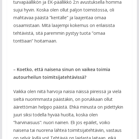
turvapäällikön ja EK-päällikkö 2:n avustuksella homma
sujui hyvin. Koska olen ollut paljon toimistossa, oli
mahtavaa päästä ”kentälle” ja laajentaa omaa
osaamistaan. Mitä laajempi kokemus on erilaisista
tehtävistä, sitä paremmin pystyy tuota ”omaa
tonttiaan” hoitamaan.
– Koetko, että naisena sinun on vaikea toimia
autourheilun toimitsijatehtävissä?
Vaikka olen niitä harvoja naisia näissä piireissä ja vielä
sieltä nuorimmasta päästäkin, on porukkaan ollut
äärettömän helppo päästä. Ehkä minusta on pidettykin
juuri siksi todella hyvää huolta, koska olen
”harvinaisuus”: nuori nainen. Eli jos epäilet, voiko
naisena tai nuorena lähteä toimitsijatehtäviin, vastaus
on selvä: kyllä voi! Tehtäviä on laidasta laitaan, eikä