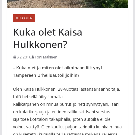
KUKA OLEN
Kuka olet Kaisa
Hulkkonen?
8.2.2016
Toni Mäkinen
– Kuka olet ja miten olet aikoinaan liittynyt
Tampereen Urheiluautoilijoihin?
Olen Kaisa Hulkkonen, 28-vuotias lastensairaanhoitaja,
tällä hetkellä äitiyslomalla.
Rallikärpänen on minua purrut jo heti synnyttyäni, isäni
on kolarikorjaaja ja entinen rallikuski. Isäni verstas
sijaitsee kotitaloni takapihalla, joten autoilta ei ole
voinut välttyä. Olen kuullut paljon tarinoita kuinka minua
on kuljetettu kuraisilla teillä rattaissa mukana ralleissa