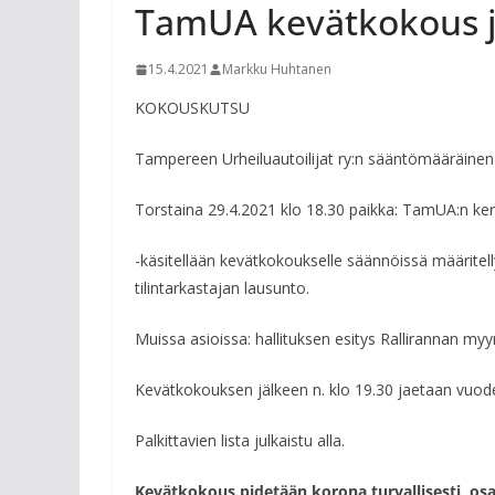
TamUA kevätkokous ja 
15.4.2021
Markku Huhtanen
KOKOUSKUTSU
Tampereen Urheiluautoilijat ry:n sääntömääräinen
Torstaina 29.4.2021 klo 18.30 paikka: TamUA:n kerh
-käsitellään kevätkokoukselle säännöissä määritell
tilintarkastajan lausunto.
Muissa asioissa: hallituksen esitys Rallirannan myy
Kevätkokouksen jälkeen n. klo 19.30 jaetaan vuode
Palkittavien lista julkaistu alla.
Kevätkokous pidetään korona turvallisesti, osal