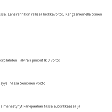
assa, Länsirannikon rallissa luokkavoitto, Kangasniemellä toinen
Korpilahden Talviralli juniorit lk 3 voitto
n syys JM:ssä Seniorien voitto
a ja menestynyt kärkipäähän tässä autorikkaassa ja