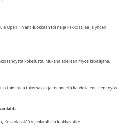
:s
rmula Open Finland-luokkaan toi neljä kakkossijaa ja yhden
eksi tehdystä kokeilusta. Mukana edelleen myös kilpailijana.
a kuin toimintaa tukemassa ja menneellä kaudella edelleen myös
arilahti
u, Kokkolan 400 v juhlarallissa luokkavoitto