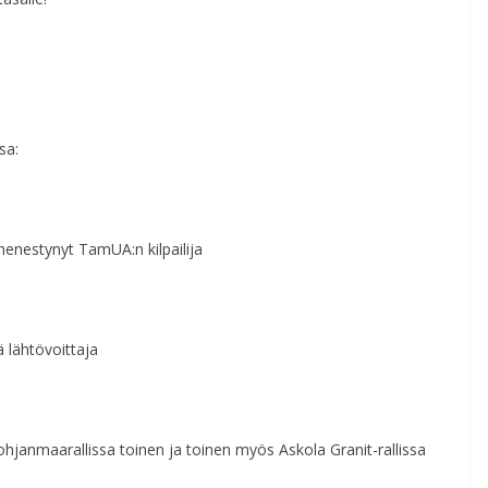
sa:
menestynyt TamUA:n kilpailija
 lähtövoittaja
Pohjanmaarallissa toinen ja toinen myös Askola Granit-rallissa