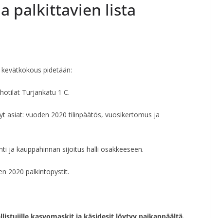
palkittavien lista
 kevätkokous pidetään:
otilat Turjankatu 1 C.
yt asiat: vuoden 2020 tilinpäätös, vuosikertomus ja
nti ja kauppahinnan sijoitus halli osakkeeseen.
n 2020 palkintopystit.
listujille kasvomaskit ja käsidesit löytyy paikanpäältä.