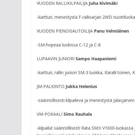
VUODEN RALLIKILPAILIJA
Juha Kivimäki
-kartturi, menestystä F-rallisarjan 2WD nuottiluok
VUODEN PIENOISAUTOILIJA
Panu Vehniäinen
-SM-hopeaa luokissa C-12 ja C-8
LUPAAVIN JUNIORI
Sampo Haapaniemi
-kartturi, rallin juniori SM-3 luokka, Itäralli toinen, 
JM-PALKINTO
Jukka Helenius
-säännöllisesti kilpaileva ja menestystä Jalasjärve
VM-POKAALI
Simo Rauhala
-kilpailut säännöllisesti Rata SM:n V1600-luokass