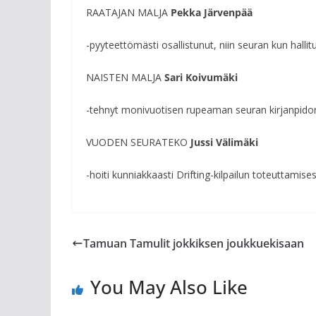
RAATAJAN MALJA
Pekka Järvenpää
-pyyteettömästi osallistunut, niin seuran kun halli
NAISTEN MALJA
Sari Koivumäki
-tehnyt monivuotisen rupeaman seuran kirjanpido
VUODEN SEURATEKO
Jussi Välimäki
-hoiti kunniakkaasti Drifting-kilpailun toteuttamises
Tamuan Tamulit jokkiksen joukkuekisaan
You May Also Like