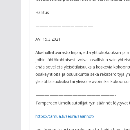
Hallitus
——————————
———-
AVI 15.3.2021
Aluehallintovirasto linjaa, että yhtiökokouksiin ja 
joihin lähtökohtaisesti voivat osallistua vain yhte
enää sovelleta yleisötilaisuuksia koskevia kokoon
osakeyhtiöitä ja osuuskuntia sekä rekisteröityjä yh
yleisötilaisuuksiksi tai yleisölle avoimiksi kokoon
——————————
———————-
Tampereen Urheiluautoilijat ry:n säännöt löytyvät t
https://tamua.fi/seura/
saannot/
Jos jäsenmaksusi on maksamatta, hoidathan ajant