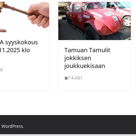
 syyskokous
11.2025 klo
Tamuan Tamulit
jokkiksen
joukkuekisaan
25
7.4.2021
d
WordPress
.