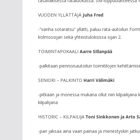
tasaväkisessä rataluokassa. SM-lopputilanteessa 4
VUODEN YLLÄTTÄJÄ
Juha Fred
-”vanha sotaratsu” yllätti, paluu rata-autoilun Fo
kolmossijan sekä yhteistuloksissa sijan 2.
TOIMINTAPOKAALI
Aarre Sillanpää
-palkitaan piennoisautoilun toimitilojen kehittämis
SENIORI – PALKINTO
Harri Välimäki
-pitkään ja monessa mukana ollut niin kilpailijan
kilpalijana
HISTORIC – KILPAILIJA
Toni Sinkkonen ja Arto Sa
-pari jaksaa aina vaan painaa ja menestyskin jatku