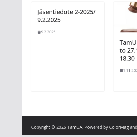
Jäsentiedote 2-2025/
9.2.2025
9.2.2025
TamUA
to 27.
18.30
1.11.20
Copyright © 2026
TamUA
. Powered by
ColorMag
an