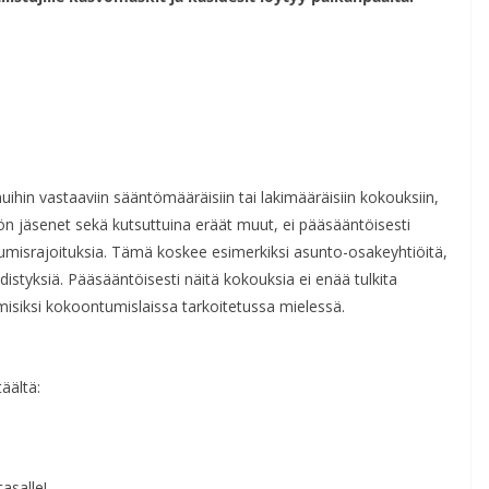
muihin vastaaviin sääntömääräisiin tai lakimääräisiin kokouksiin,
isön jäsenet sekä kutsuttuina eräät muut, ei pääsääntöisesti
tumisrajoituksia. Tämä koskee esimerkiksi asunto-osakeyhtiöitä,
distyksiä. Pääsääntöisesti näitä kokouksia ei enää tulkita
tumisiksi kokoontumislaissa tarkoitetussa mielessä.
äältä:
asalle!