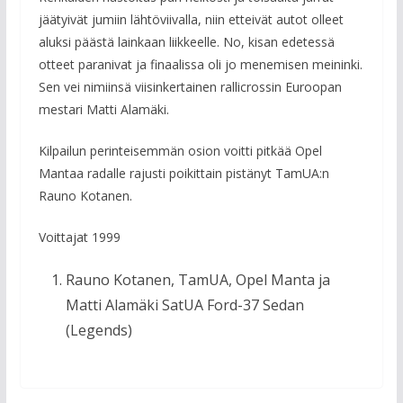
jäätyivät jumiin lähtöviivalla, niin etteivät autot olleet
aluksi päästä lainkaan liikkeelle. No, kisan edetessä
otteet paranivat ja finaalissa oli jo menemisen meininki.
Sen vei nimiinsä viisinkertainen rallicrossin Euroopan
mestari Matti Alamäki.
Kilpailun perinteisemmän osion voitti pitkää Opel
Mantaa radalle rajusti poikittain pistänyt TamUA:n
Rauno Kotanen.
Voittajat 1999
Rauno Kotanen, TamUA, Opel Manta ja
Matti Alamäki SatUA Ford-37 Sedan
(Legends)