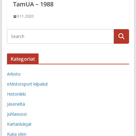
TamUA – 1988
9.11.2020
Kategoriat
Arkisto
eMotorsport kilpailut
Historiikki
Jäseneltä
Juhlavuosi
Kartanlukijat
Kuka olen