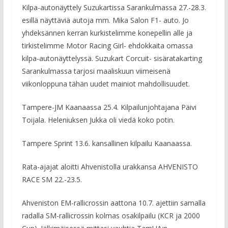
Kilpa-autonäyttely Suzukartissa Sarankulmassa 27.-28.3.
esillä näyttäviä autoja mm. Mika Salon F1- auto. Jo
yhdeksännen kerran kurkistelimme konepellin alle ja
tirkistelimme Motor Racing Girl- ehdokkaita omassa
kilpa-autonäyttelyssä. Suzukart Corcuit- sisäratakarting
Sarankulmassa tarjosi maaliskuun viimeisenä
viikonloppuna tähän uudet mainiot mahdollisuudet.
Tampere-JM Kaanaassa 25.4. Kilpailunjohtajana Päivi
Toijala. Heleniuksen Jukka oli viedä koko potin.
Tampere Sprint 13.6. kansallinen kilpailu Kaanaassa.
Rata-ajajat aloitti Ahvenistolla urakkansa AHVENISTO
RACE SM 22.-23.5.
Ahveniston EM-rallicrossin aattona 10.7. ajettiin samalla
radalla SM-rallicrossin kolmas osakilpailu (KCR ja 2000