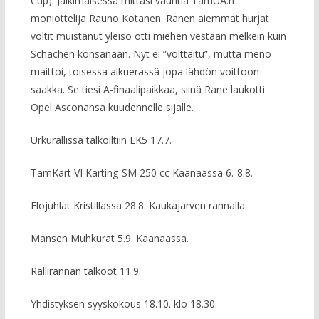
Cup). Jälkimäisessä mittasi vauhtia TamUA:n
moniottelija Rauno Kotanen. Ranen aiemmat hurjat
voltit muistanut yleisö otti miehen vestaan melkein kuin
Schachen konsanaan. Nyt ei ”volttaitu”, mutta meno
maittoi, toisessa alkuerässä jopa lähdön voittoon
saakka. Se tiesi A-finaalipaikkaa, siinä Rane laukotti
Opel Asconansa kuudennelle sijalle.
Urkurallissa talkoiltiin EK5 17.7.
TamKart VI Karting-SM 250 cc Kaanaassa 6.-8.8.
Elojuhlat Kristillassa 28.8. Kaukajärven rannalla.
Mansen Muhkurat 5.9. Kaanaassa.
Rallirannan talkoot 11.9.
Yhdistyksen syyskokous 18.10. klo 18.30.