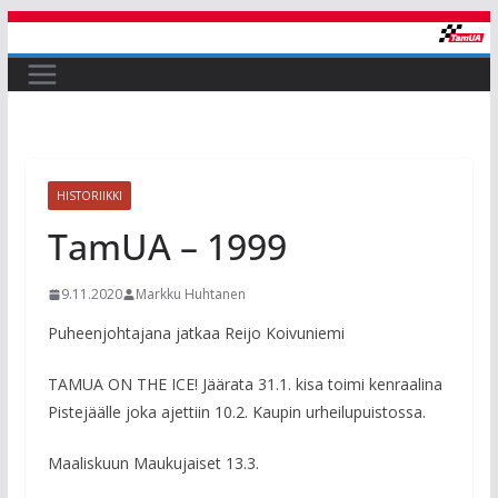
Skip
to
content
HISTORIIKKI
TamUA – 1999
9.11.2020
Markku Huhtanen
Puheenjohtajana jatkaa Reijo Koivuniemi
TAMUA ON THE ICE! Jäärata 31.1. kisa toimi kenraalina
Pistejäälle joka ajettiin 10.2. Kaupin urheilupuistossa.
Maaliskuun Maukujaiset 13.3.