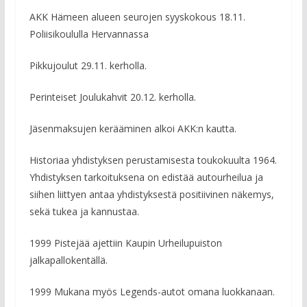
AKK Hämeen alueen seurojen syyskokous 18.11.
Poliisikoululla Hervannassa
Pikkujoulut 29.11. kerholla.
Perinteiset Joulukahvit 20.12. kerholla.
Jäsenmaksujen kerääminen alkoi AKK:n kautta.
Historiaa yhdistyksen perustamisesta toukokuulta 1964.
Yhdistyksen tarkoituksena on edistää autourheilua ja
siihen liittyen antaa yhdistyksestä positiivinen näkemys,
sekä tukea ja kannustaa.
1999 Pistejää ajettiin Kaupin Urheilupuiston
jalkapallokentällä.
1999 Mukana myös Legends-autot omana luokkanaan.