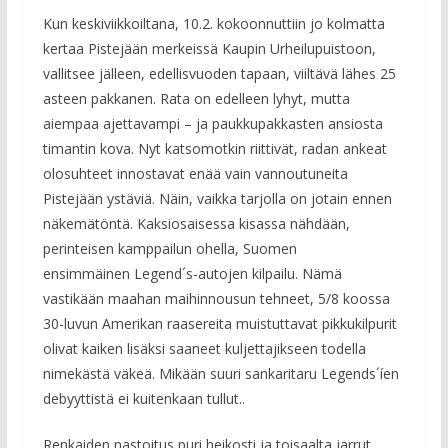
Kun keskiviikkoiltana, 10.2. kokoonnuttiin jo kolmatta
kertaa Pistejään merkeissä Kaupin Urheilupuistoon,
vallitsee jälleen, edellisvuoden tapaan, viiltävä lähes 25
asteen pakkanen. Rata on edelleen lyhyt, mutta
aiempaa ajettavampi – ja paukkupakkasten ansiosta
timantin kova. Nyt katsomotkin riittivät, radan ankeat
olosuhteet innostavat enää vain vannoutuneita
Pistejään ystäviä. Näin, vaikka tarjolla on jotain ennen
näkemätöntä. Kaksiosaisessa kisassa nähdään,
perinteisen kamppailun ohella, Suomen
ensimmäinen Legend´s-autojen kilpailu. Nämä
vastikään maahan maihinnousun tehneet, 5/8 koossa
30-luvun Amerikan raasereita muistuttavat pikkukilpurit
olivat kaiken lisäksi saaneet kuljettajikseen todella
nimekästä väkeä. Mikään suuri sankaritaru Legends´íen
debyyttistä ei kuitenkaan tullut..
Renkaiden nastoitus puri heikosti ja toisaalta jarrut