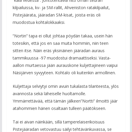
”kala vedessä”. Johtotehtäviä riitti oman seuran
kilpailuissa, kv- ja SM-rallit, Ahveniston ratakilpailut,
Pistejäärata, jääradan SM-kisat, joista eräs oli
muodostua kohtalokkaaksi.
”Nortin” tapa ei ollut johtaa pöydän takaa, usein hän
totesikin, että jos en saa muita hommiin, niin teen
sitten itse. Näin eräs yksinäinen jääradan auraus
tammikuussa -97 muodostui dramaattiseksi. Vasta-
aallon murtaessa jään aurauskone kuljettajineen vaipui
Näsijärven syvyyteen. Kohtalo oli kuitenkin armollinen.
Kuljettaja selviytyi omin avuin tukalasta tilanteesta, ylös
avannosta sekä läheiselle huoltamolle.
Ymmärrettävää, että tämän jälkeen”Nortti” ilmoitti jäär
atahommien hänen osaltaan tulleen päätökseen.
Tai ei aivan näinkään, sillä tamperelaiserikoisuus
Pistejääradan vetovastuu säilyi tehtävänkuvassa, se