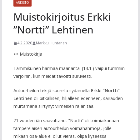
ARKISTO
Muistokirjoitus Erkki
”Nortti” Lehtinen
4.2.2020
Markku Huhtanen
>> Muistokirja
Tammikuinen harmaa maanantai (13.1.) vaipui tummiin
varjoihin, kun meidät tavoitti suruviesti.
Autourheilun tekijä suurella sydämellä
Erkki ”Nortti”
Lehtinen
oli pitkällisen, hiljalleen edenneen, sairauden
murtamana siirtynyt viimeisen rajan taa.
71 vuoden iän saavuttanut ”Nortti” oli toimiaikanaan
tamperelaisen autourheilun voimahahmoja, jolle
mikään osa-alue ei ollut vieras, olipa kyseessä