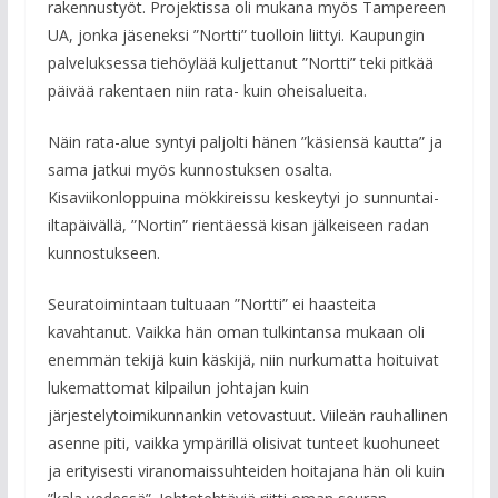
rakennustyöt. Projektissa oli mukana myös Tampereen
UA, jonka jäseneksi ”Nortti” tuolloin liittyi. Kaupungin
palveluksessa tiehöylää kuljettanut ”Nortti” teki pitkää
päivää rakentaen niin rata- kuin oheisalueita.
Näin rata-alue syntyi paljolti hänen ”käsiensä kautta” ja
sama jatkui myös kunnostuksen osalta.
Kisaviikonloppuina mökkireissu keskeytyi jo sunnuntai-
iltapäivällä, ”Nortin” rientäessä kisan jälkeiseen radan
kunnostukseen.
Seuratoimintaan tultuaan ”Nortti” ei haasteita
kavahtanut. Vaikka hän oman tulkintansa mukaan oli
enemmän tekijä kuin käskijä, niin nurkumatta hoituivat
lukemattomat kilpailun johtajan kuin
järjestelytoimikunnankin vetovastuut. Viileän rauhallinen
asenne piti, vaikka ympärillä olisivat tunteet kuohuneet
ja erityisesti viranomaissuhteiden hoitajana hän oli kuin