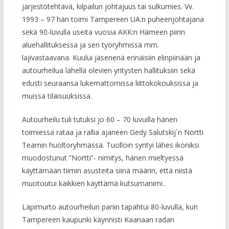
järjestötehtävä, kilpailun johtajuus tai sulkumies. Vv.
1993 – 97 hän toimi Tampereen UA:n puheenjohtajana
sekä 90-luvulla useita vuosia AKK:n Hämeen piirin
aluehallituksessa ja sen työryhmissä mm.
lajivastaavana. Kuului jäsenenä erinäisiin elinpiiriään ja
autourheilua lähellä olevien yritysten hallituksiin sekä
edusti seuraansa lukemattomissa liittokokouksissa ja
muissa tilaisuuksissa.
Autourheilu tuli tutuksi jo 60 – 70 luvuilla hänen
toimiessa rataa ja rallia ajaneen Gedy Salutskij´n Nortti
Teamin huoltoryhmässä. Tuolloin syntyi lähes ikoniksi
muodostunut ”Nortti”- nimitys, hänen mieltyessä
käyttämään tiimin asusteita siinä määrin, että niistä
muotoutui kaikkien käyttämä kutsumanimi..
Läpimurto autourheilun pariin tapahtui 80-luvulla, kun
Tampereen kaupunki käynnisti Kaanaan radan