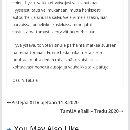
voinut hyvin, vaikka et vaivojasi valittanutkaan,.
Fyysisesti tauti vei mukanaan, mutta henkisesti
autourheilija sinussa säilyi. Vielä viimeisissäkin, liian
harvoissa, puhelinkeskusleluissamme jutut
vastustamattomasti kiertyivät autourheiluun.
Hyvä ystävä, toivotan sinulle parhainta matkaa suureen
tuntemattomaan. Emme tiedä mikä meitä siellä
odottaa, mutta tiedän mitä sinä toivoisit siellä
kohtaavasi: nopeita autoja ja vauhdikkaita kilpailuja.
Ossi-V.Takala
Pistejää XLIV ajetaan 11.3.2020
TamUA eRalli – Tredu 2020
You May Also Like