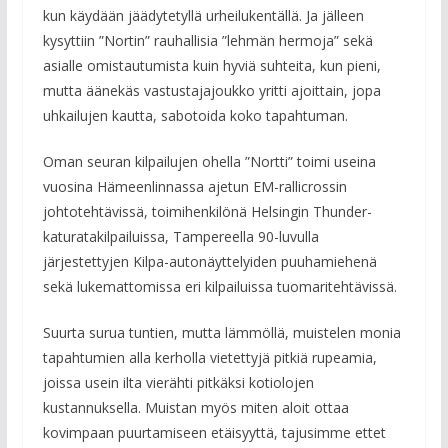
kun käydään jäädytetyllä urheilukentällä. Ja jälleen
kysyttiin ”Nortin” rauhallisia ”lehmän hermoja” sekä
asialle omistautumista kuin hyviä suhteita, kun pieni,
mutta äänekäs vastustajajoukko yritti ajoittain, jopa
uhkailujen kautta, sabotoida koko tapahtuman.
Oman seuran kilpailujen ohella ”Nortti” toimi useina
vuosina Hämeenlinnassa ajetun EM-rallicrossin
johtotehtävissä, toimihenkilönä Helsingin Thunder-
katuratakilpailuissa, Tampereella 90-luvulla
järjestettyjen Kilpa-autonäyttelyiden puuhamiehenä
sekä lukemattomissa eri kilpailuissa tuomaritehtävissä.
Suurta surua tuntien, mutta lämmöllä, muistelen monia
tapahtumien alla kerholla vietettyjä pitkiä rupeamia,
joissa usein ilta vierähti pitkäksi kotiolojen
kustannuksella. Muistan myös miten aloit ottaa
kovimpaan puurtamiseen etäisyyttä, tajusimme ettet