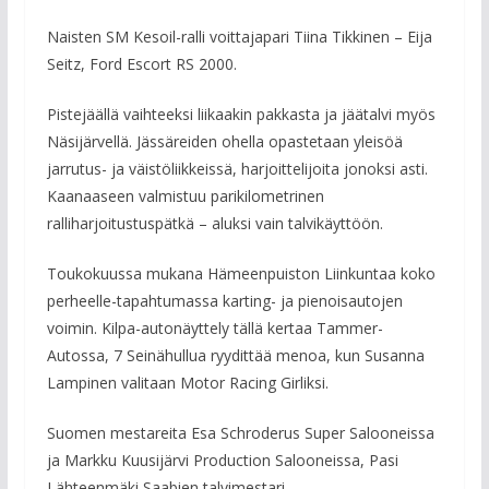
Naisten SM Kesoil-ralli voittajapari Tiina Tikkinen – Eija
Seitz, Ford Escort RS 2000.
Pistejäällä vaihteeksi liikaakin pakkasta ja jäätalvi myös
Näsijärvellä. Jässäreiden ohella opastetaan yleisöä
jarrutus- ja väistöliikkeissä, harjoittelijoita jonoksi asti.
Kaanaaseen valmistuu parikilometrinen
ralliharjoitustuspätkä – aluksi vain talvikäyttöön.
Toukokuussa mukana Hämeenpuiston Liinkuntaa koko
perheelle-tapahtumassa karting- ja pienoisautojen
voimin. Kilpa-autonäyttely tällä kertaa Tammer-
Autossa, 7 Seinähullua ryydittää menoa, kun Susanna
Lampinen valitaan Motor Racing Girliksi.
Suomen mestareita Esa Schroderus Super Salooneissa
ja Markku Kuusijärvi Production Salooneissa, Pasi
Lähteenmäki Saabien talvimestari.