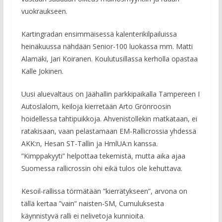
vuokraukseen.
Kartingradan ensimmäisessä kalenterikilpailuissa
heinäkuussa nähdään Senior-100 luokassa mm. Matti
Alamäki, Jari Koiranen. Koulutusillassa kerholla opastaa
Kalle Jokinen.
Uusi aluevaltaus on Jäähallin parkkipaikalla Tampereen I
Autoslalom, keiloja kierretään Arto Grönroosin
hoidellessa tahtipuikkoja. Ahvenistollekin matkataan, ei
ratakisaan, vaan pelastamaan EM-Rallicrossia yhdessä
AKK:n, Hesan ST-Tallin ja HmlUA:n kanssa.
”Kimppakyyti” helpottaa tekemistä, mutta aika ajaa
Suomessa rallicrossin ohi eikä tulos ole kehuttava.
Kesoil-rallissa törmätään ”kierrätykseen”, arvona on
tällä kertaa ”vain” naisten-SM, Cumuluksesta
käynnistyvä ralli ei nelivetoja kunnioita.