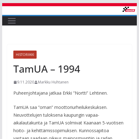
Skip
to
content
HISTORIIKKI
TamUA – 1994
9.11.2020
Markku Huhtanen
Puheenjohtajana jatkaa Erkki ”Nortti” Lehtinen.
TamUA saa ”oman” moottoriurheilukeskuksen.
Neuvottelujen tuloksena kaupungin vapaa-
aikalautakunta ja TamUA solmivat Kaanaan 5-vuotisen
hoito- ja kehittämissopimuksen. Kunnossapitoa
vastaan saadaan oikeus mainosmyyntiin ja radan