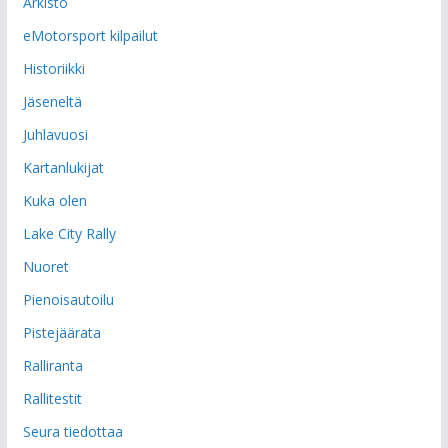
Arkisto
eMotorsport kilpailut
Historiikki
Jäseneltä
Juhlavuosi
Kartanlukijat
Kuka olen
Lake City Rally
Nuoret
Pienoisautoilu
Pistejäärata
Ralliranta
Rallitestit
Seura tiedottaa