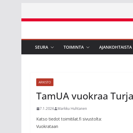
Skip
to
content
SEURA
TOIMINTA
AJANKOHTAISTA
ARKISTO
TamUA vuokraa Turja
7.1.2026
Markku Huhtanen
Katso tiedot toimitilat.fi sivustolta:
Vuokrataan