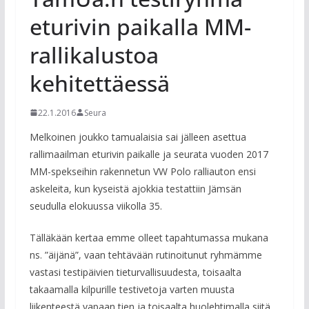
eturivin paikalla MM-
rallikalustoa
kehitettäessä
22.1.2016
Seura
Melkoinen joukko tamualaisia sai jälleen asettua
rallimaailman eturivin paikalle ja seurata vuoden 2017
MM-spekseihin rakennetun VW Polo ralliauton ensi
askeleita, kun kyseistä ajokkia testattiin Jämsän
seudulla elokuussa viikolla 35.
Tälläkään kertaa emme olleet tapahtumassa mukana
ns. ”äijänä”, vaan tehtävään rutinoitunut ryhmämme
vastasi testipäivien tieturvallisuudesta, toisaalta
takaamalla kilpurille testivetoja varten muusta
liikenteestä vapaan tien ja toisaalta huolehtimalla siitä