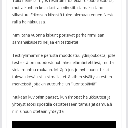
Tällä hetkellä myös testitoiminta elää rospuuttokautta,
mutta kunhan kesä koittaa niin siitä tämäkin taho
vilkastuu. Erikoisen kiireistä tulee olemaan ennen Neste
rallia heinäkuussa.
Mm. tänä vuonna kilpurit pörisivät parhaimmillaan
samanaikaisesti neljää eri testitietä!
Testiryhmämme perusta muodostuu ydinjoukosta, jolle
testeistä on muodostunut lähes elämäntehtävä, mutta
vielä mahtuu mukaan. Mitäpä jos jo nyt suunnittelisit
tulevaa kesää sillä silmällä, että siihen sisältyisi testien
merkeissä joitakin autourheilun ”luontopäiviä”.
Mukaan kuvioihin pääset, kun ilmoitat halukkuutesi ja
yhteystietosi spostilla osoitteeseen tamua(at)tamua.fi
niin sinuun otetaan yhteyttä.