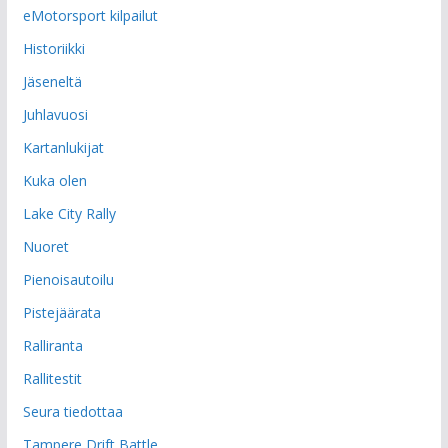
eMotorsport kilpailut
Historiikki
Jäseneltä
Juhlavuosi
Kartanlukijat
Kuka olen
Lake City Rally
Nuoret
Pienoisautoilu
Pistejäärata
Ralliranta
Rallitestit
Seura tiedottaa
Tampere Drift Battle