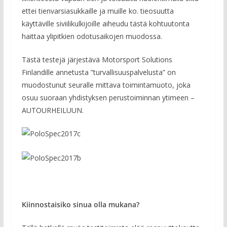
ettei tienvarsiasukkaille ja muille ko. tieosuutta
käyttäville siviilikulkijoille aiheudu tästä kohtuutonta
haittaa ylipitkien odotusaikojen muodossa.
Tästä testejä järjestävä Motorsport Solutions
Finlandille annetusta ”turvallisuuspalvelusta” on
muodostunut seuralle mittava toimintamuoto, joka
osuu suoraan yhdistyksen perustoiminnan ytimeen –
AUTOURHEILUUN.
Kiinnostaisiko sinua olla mukana?