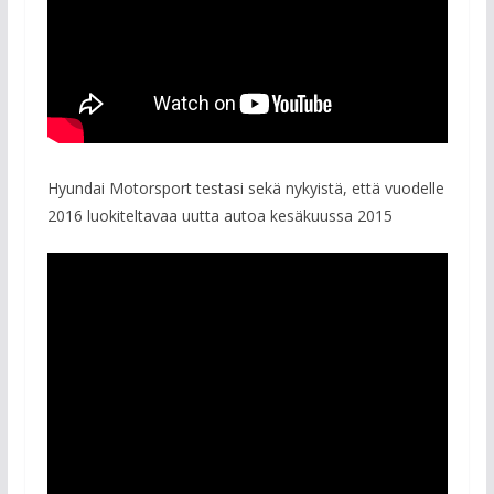
Hyundai Motorsport testasi sekä nykyistä, että vuodelle
2016 luokiteltavaa uutta autoa kesäkuussa 2015