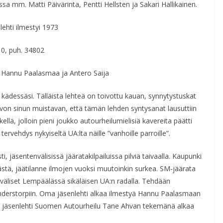
 mm. Matti Päivärinta, Pentti Hellsten ja Sakari Hallikainen.
ehti ilmestyi 1973
0, puh. 34802
 Hannu Paalasmaa ja Antero Saija
ädessäsi. Tälläista lehteä on toivottu kauan, synnytystuskat
 toivon sinun muistavan, että tämän lehden syntysanat lausuttiin
llä, jolloin pieni joukko autourheilumielisiä kavereita päätti
vehdys nykyiseltä UA:lta näille ”vanhoille parroille”.
ti, jäsentenvälisissä jääratakilpailuissa pilviä taivaalla. Kaupunki
ä, jäätilanne ilmojen vuoksi muutoinkin surkea. SM-jäärata
nväliset Lempäälässä sikäläisen UA:n radalla. Tehdään
nderstorpiin. Oma jäsenlehti alkaa ilmestyä Hannu Paalasmaan
n jäsenlehti Suomen Autourheilu Tane Ahvan tekemänä alkaa