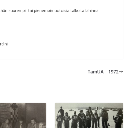
tään suurempi- tai pienempimuotoisia talkoita lähinnä
dini
TamUA – 1972