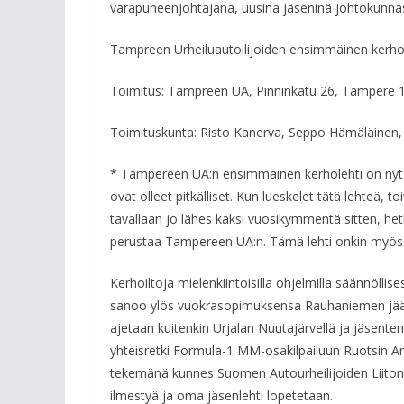
varapuheenjohtajana, uusina jäseninä johtokunnassa
Tampreen Urheiluautoilijoiden ensimmäinen kerhol
Toimitus: Tampreen UA, Pinninkatu 26, Tampere 1
Toimituskunta: Risto Kanerva, Seppo Hämäläinen,
* Tampereen UA:n ensimmäinen kerholehti on nyt k
ovat olleet pitkälliset. Kun lueskelet tätä lehteä,
tavallaan jo lähes kaksi vuosikymmentä sitten, hetke
perustaa Tampereen UA:n. Tämä lehti onkin myös ter
Kerhoiltoja mielenkiintoisilla ohjelmilla säännöllises
sanoo ylös vuokrasopimuksensa Rauhaniemen jääst
ajetaan kuitenkin Urjalan Nuutajärvellä ja jäsente
yhteisretki Formula-1 MM-osakilpailuun Ruotsin A
tekemänä kunnes Suomen Autourheilijoiden Liito
ilmestyä ja oma jäsenlehti lopetetaan.