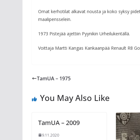
Omat kerhotilat alkavat nousta ja koko syksy pide
maalipensselein.
1973 Pistejää ajettiin Pyynikin Urheilukentällä.
Voittaja Martti Kangas Kankaanpää Renault R8 Gor
TamUA – 1975
You May Also Like
TamUA – 2009
9.11.2020