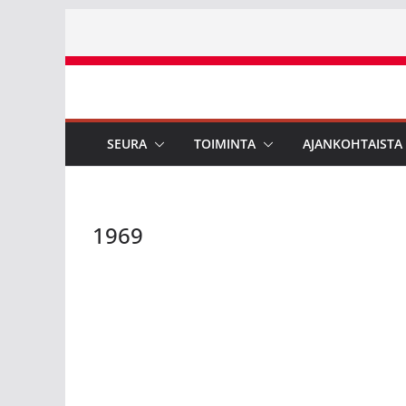
Skip
to
content
SEURA
TOIMINTA
AJANKOHTAISTA
1969